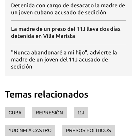
Detenida con cargo de desacato la madre de
un joven cubano acusado de sedición
La madre de un preso del 11J lleva dos días
detenida en Villa Marista
Guardar como favorito
Para poder guardar como favorito, primero has de
"Nunca abandonaré a mi hijo", advierte la
iniciar sesión con tu cuenta de 14ymedio.
madre de un joven del 11J acusado de
sedición
INICIAR SESIÓN
CANCELAR
Temas relacionados
CUBA
REPRESIÓN
11J
YUDINELA CASTRO
PRESOS POLÍTICOS