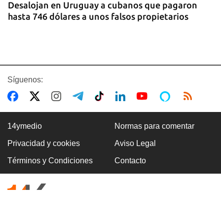
Desalojan en Uruguay a cubanos que pagaron
hasta 746 dólares a unos falsos propietarios
Síguenos:
14ymedio
Normas para comentar
Privacidad y cookies
Aviso Legal
COLOMBIA
Términos y Condiciones
Contacto
Desactivan autobús bomba en carretera cercana
a Cali, donde será investido De la Espriella