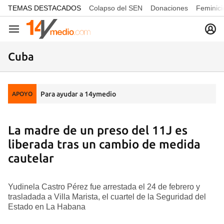
common.go-to-content
TEMAS DESTACADOS
Colapso del SEN
Donaciones
Feminici
Navegación
Cuba
Para ayudar a 14ymedio
APOYO
La madre de un preso del 11J es
liberada tras un cambio de medida
cautelar
Yudinela Castro Pérez fue arrestada el 24 de febrero y
trasladada a Villa Marista, el cuartel de la Seguridad del
Estado en La Habana