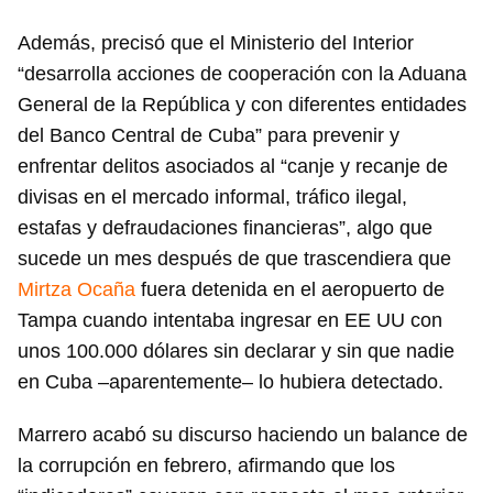
Además, precisó que el Ministerio del Interior
“desarrolla acciones de cooperación con la Aduana
Guardar como favorito
General de la República y con diferentes entidades
Para poder guardar como favorito, primero has de
del Banco Central de Cuba” para prevenir y
iniciar sesión con tu cuenta de 14ymedio.
enfrentar delitos asociados al “canje y recanje de
INICIAR SESIÓN
CANCELAR
divisas en el mercado informal, tráfico ilegal,
estafas y defraudaciones financieras”, algo que
sucede un mes después de que trascendiera que
Mirtza Ocaña
fuera detenida en el aeropuerto de
Tampa cuando intentaba ingresar en EE UU con
unos 100.000 dólares sin declarar y sin que nadie
en Cuba –aparentemente– lo hubiera detectado.
Marrero acabó su discurso haciendo un balance de
la corrupción en febrero, afirmando que los