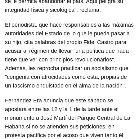
se le permita abandonar el país. Aquí peligra su
integridad física y sicológica", reclama.
Guardar como favorito
El periodista, que hace responsables a las máximas
autoridades del Estado de lo que le pueda pasar a
Para poder guardar como favorito, primero has de
iniciar sesión con tu cuenta de 14ymedio.
su hijo, cita palabras del propio Fidel Castro para
acusar al régimen de llevar "una política que nada
INICIAR SESIÓN
CANCELAR
tiene que ver con principios revolucionarios".
Además, les reprocha practicar un socialismo que
"congenia con atrocidades como esta, propias de
un fascismo enquistado en el alma de la nación".
Fernández Era anuncia que este sábado se
apostará entre las 12 y la 1 de la tarde ante el
monumento a José Martí del Parque Central de La
Habana si no se atienden sus peticiones, en
protesta pacífica por el acoso que viven tanto él