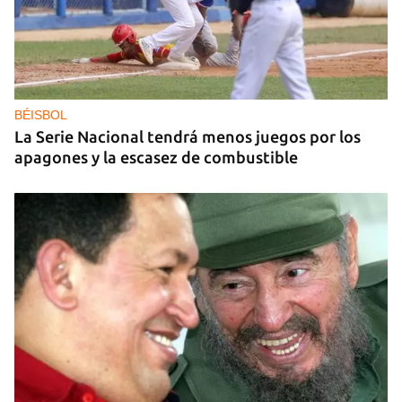
GAS
Los puntos de ProGas vuelven a cerrar en La
Habana tras agotarse las balitas de gas en
dólares
BÉISBOL
La Serie Nacional tendrá menos juegos por los
apagones y la escasez de combustible