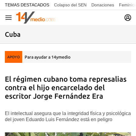
common.go-to-content
TEMAS DESTACADOS
Colapso del SEN
Donaciones
Feminici
Navegación
Cuba
Para ayudar a 14ymedio
APOYO
El régimen cubano toma represalias
contra el hijo encarcelado del
escritor Jorge Fernández Era
El intelectual asegura que la integridad física y psicológica
del joven Eduardo Luis Fernández está en peligro