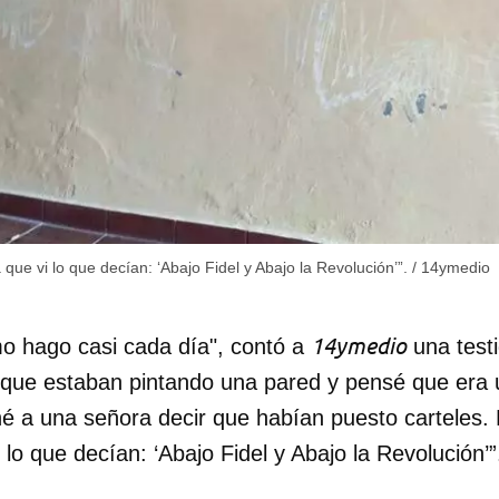
que vi lo que decían: ‘Abajo Fidel y Abajo la Revolución’”.
/
14ymedio
14ymedio
mo hago casi cada día", contó a
una testi
 que estaban pintando una pared y pensé que era
ché a una señora decir que habían puesto carteles.
dar como favorito
 lo que decían: ‘Abajo Fidel y Abajo la Revolución’”
 poder guardar como favorito, primero has de iniciar sesión con
ta de 14ymedio.