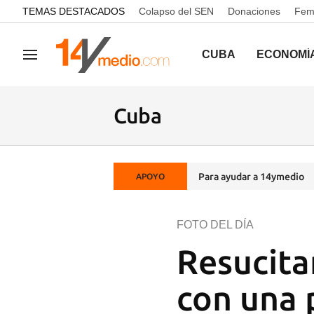
common.go-to-content
TEMAS DESTACADOS
Colapso del SEN
Donaciones
Femi
CUBA
ECONOMÍ
Navegación
Cuba
Para ayudar a 14ymedio
APOYO
FOTO DEL DÍA
Resucita
con una 