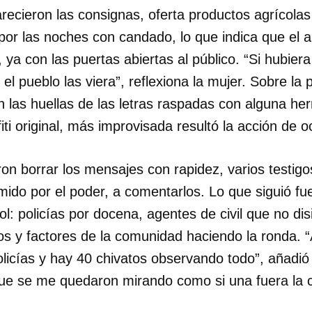
ecieron las consignas, oferta productos agrícolas 
INICIAR SESIÓN
CANCELA
por las noches con candado, lo que indica que el a
ya con las puertas abiertas al público. “Si hubier
el pueblo las viera”, reflexiona la mujer. Sobre la 
n las huellas de las letras raspadas con alguna her
fiti original, más improvisada resultó la acción de oc
on borrar los mensajes con rapidez, varios testig
emido por el poder, a comentarlos. Lo que siguió fu
rol: policías por docena, agentes de civil que no di
s y factores de la comunidad haciendo la ronda.
licías y hay 40 chivatos observando todo”, añadió 
que se me quedaron mirando como si una fuera la c