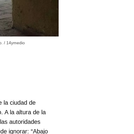
o.
/
14ymedio
e la ciudad de
 A la altura de la
las autoridades
 de ignorar: “Abajo