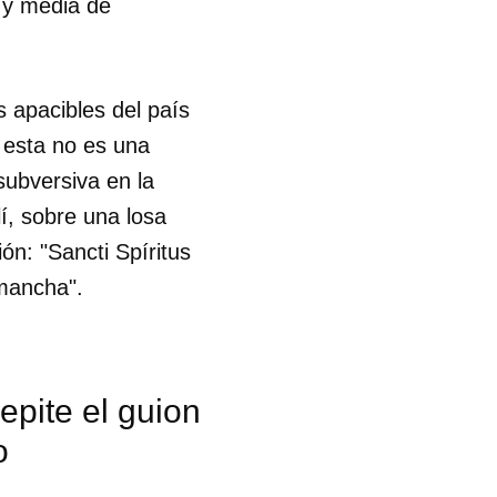
 y media de
s apacibles del país
Y esta no es una
ubversiva en la
lí, sobre una losa
ión: "Sancti Spíritus
 mancha".
epite el guion
o