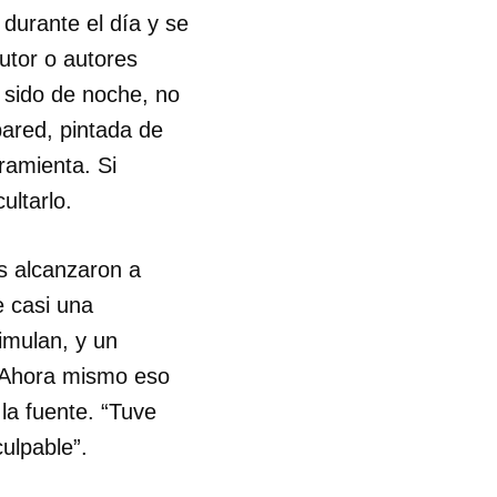
durante el día y se
R
utor o autores
a sido de noche, no
pared, pintada de
ramienta. Si
ultarlo.
os alcanzaron a
e casi una
simulan, y un
 “Ahora mismo eso
la fuente. “Tuve
ulpable”.