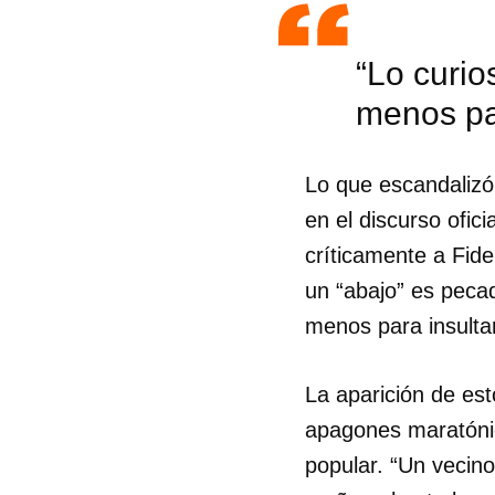
“Lo curio
menos par
Lo que escandalizó 
en el discurso ofic
críticamente a Fid
un “abajo” es peca
menos para insulta
La aparición de est
apagones maratónic
popular. “Un vecino