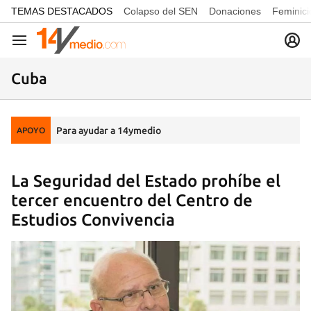
common.go-to-content
TEMAS DESTACADOS
Colapso del SEN
Donaciones
Feminici
Navegación
Cuba
Para ayudar a 14ymedio
APOYO
La Seguridad del Estado prohíbe el
tercer encuentro del Centro de
Estudios Convivencia