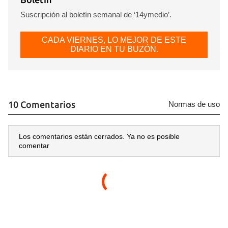
Suscripción al boletín semanal de ‘14ymedio’.
Guardar como favorito
CADA VIERNES, LO MEJOR DE ESTE
DIARIO EN TU BUZÓN.
Para poder guardar como favorito, primero has de
iniciar sesión con tu cuenta de 14ymedio.
INICIAR SESIÓN
CANCELAR
10 Comentarios
Normas de uso
Los comentarios están cerrados. Ya no es posible
comentar