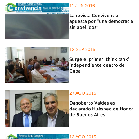
11 JUN 2016
La revista Convivencia
apuesta por “una democracia
sin apellidos”
12 SEP 2015
Surge el primer 'think tank'
independiente dentro de
Cuba
27 AGO 2015
Dagoberto Valdés es
declarado Huésped de Honor
de Buenos Aires
13 AGO 2015