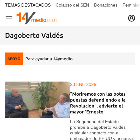
common.go-to-content
TEMAS DESTACADOS
Colapso del SEN
Donaciones
Feminici
Navegación
Dagoberto Valdés
Para ayudar a 14ymedio
APOYO
23 ENE 2026
“Moriremos con las botas
puestas defendiendo a la
Revolución”, advierte el
mayor ‘Ernesto’
La Seguridad del Estado
prohíbe a Dagoberto Valdés
cualquier contacto con el
embajador de EE UU y asegura