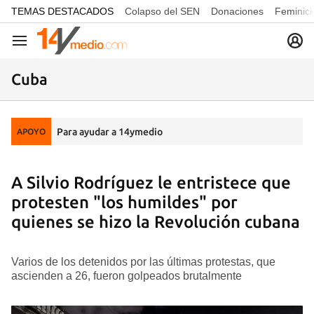
common.go-to-content
TEMAS DESTACADOS
Colapso del SEN
Donaciones
Feminici
Navegación
Cuba
Para ayudar a 14ymedio
APOYO
A Silvio Rodríguez le entristece que
protesten "los humildes" por
quienes se hizo la Revolución cubana
Varios de los detenidos por las últimas protestas, que
ascienden a 26, fueron golpeados brutalmente