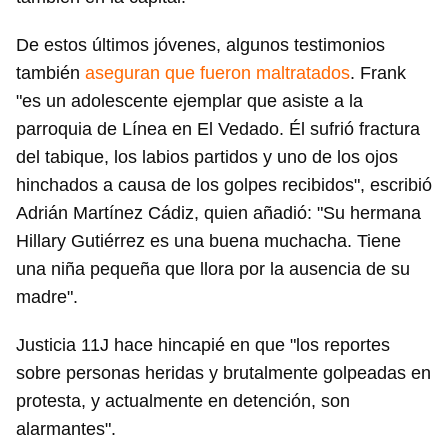
De estos últimos jóvenes, algunos testimonios
también
aseguran que fueron maltratados
. Frank
"es un adolescente ejemplar que asiste a la
Guardar como favorito
parroquia de Línea en El Vedado. Él sufrió fractura
Para poder guardar como favorito, primero has de
del tabique, los labios partidos y uno de los ojos
iniciar sesión con tu cuenta de 14ymedio.
hinchados a causa de los golpes recibidos", escribió
INICIAR SESIÓN
CANCELAR
Adrián Martínez Cádiz, quien añadió: "Su hermana
Hillary Gutiérrez es una buena muchacha. Tiene
una niña pequeña que llora por la ausencia de su
madre".
Justicia 11J hace hincapié en que "los reportes
sobre personas heridas y brutalmente golpeadas en
protesta, y actualmente en detención, son
alarmantes".