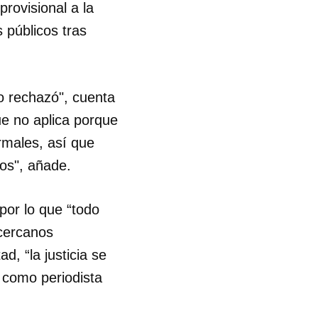
rovisional a la
 públicos tras
lo rechazó", cuenta
que no aplica porque
rmales, así que
os", añade.
por lo que “todo
 cercanos
d, “la justicia se
 como periodista