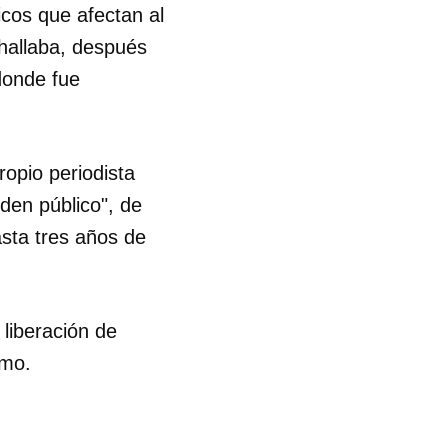
icos que afectan al
 hallaba, después
donde fue
ropio periodista
den público", de
sta tres años de
 liberación de
clamo.