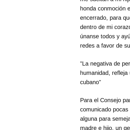
honda conmoción en
encerrado, para que
dentro de mi coraz
únanse todos y ayú
redes a favor de s
"La negativa de per
humanidad, refleja 
cubano"
Para el Consejo pa
comunicado pocas h
alguna para semeja
madre e hijo, un g