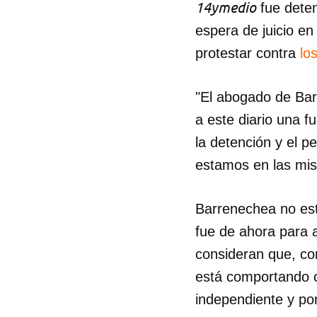
14ymedio
fue deten
espera de juicio en
protestar contra
lo
"El abogado de Ba
a este diario una f
la detención y el 
estamos en las mis
Barrenechea no esta
fue de ahora para a
consideran que, con 
está comportando c
independiente y por