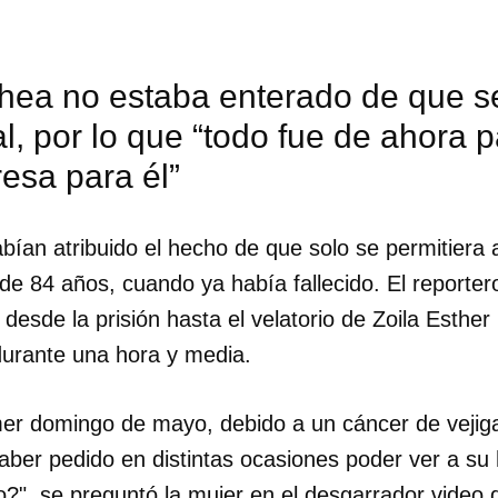
hea no estaba enterado de que se
al, por lo que “todo fue de ahora p
esa para él”
bían atribuido el hecho de que solo se permitiera
 de 84 años, cuando ya había fallecido. El reporter
desde la prisión hasta el velatorio de Zoila Esthe
urante una hora y media.
rimer domingo de mayo, debido a un cáncer de veji
dar como favorito
aber pedido en distintas ocasiones poder ver a su 
 poder guardar como favorito, primero has de iniciar sesión con
ta de 14ymedio.
jo?", se preguntó la mujer en el desgarrador video