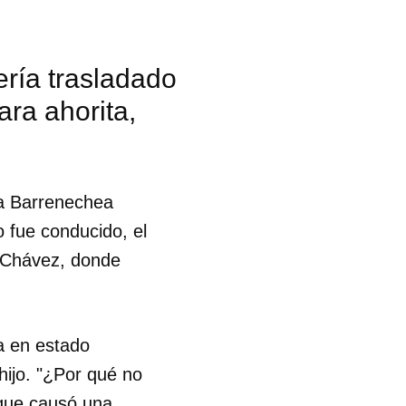
ría trasladado
ara ahorita,
 a Barrenechea
o fue conducido, el
r Chávez, donde
ga en estado
hijo. "¿Por qué no
 tu
 que causó una