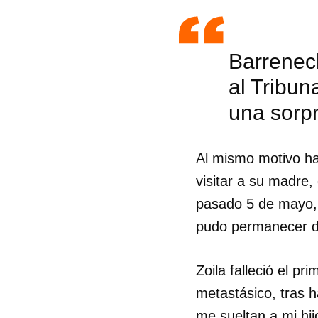
Barrenec
al Tribun
una sorpr
Al mismo motivo ha
visitar a su madre,
pasado 5 de mayo, 
pudo permanecer d
Zoila falleció el p
Guar
metastásico, tras h
Para
cuen
me sueltan a mi hi