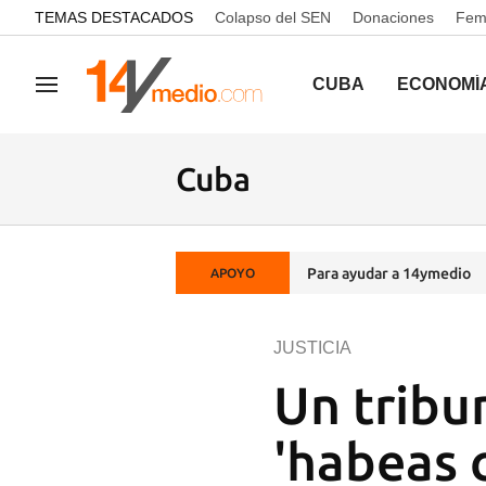
common.go-to-content
TEMAS DESTACADOS
Colapso del SEN
Donaciones
Femi
CUBA
ECONOMÍ
Navegación
Cuba
Para ayudar a 14ymedio
APOYO
JUSTICIA
Un tribun
'habeas 