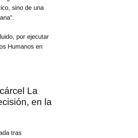
tico, sino de una
mana".
luido, por ejecutar
echos Humanos en
 cárcel La
cisión, en la
ada tras