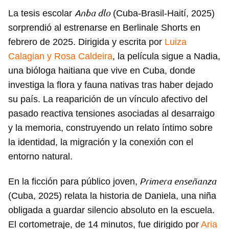
Guardar como favorito
Anba dlo
La tesis escolar
(Cuba-Brasil-Haití, 2025)
sorprendió al estrenarse en Berlinale Shorts en
Para poder guardar como favorito, primero has de
iniciar sesión con tu cuenta de 14ymedio.
febrero de 2025. Dirigida y escrita por
Luiza
Calagian y Rosa Caldeira
, la película sigue a Nadia,
INICIAR SESIÓN
CANCELAR
una bióloga haitiana que vive en Cuba, donde
investiga la flora y fauna nativas tras haber dejado
su país. La reaparición de un vínculo afectivo del
pasado reactiva tensiones asociadas al desarraigo
y la memoria, construyendo un relato íntimo sobre
la identidad, la migración y la conexión con el
entorno natural.
Primera enseñanza
En la ficción para público joven,
(Cuba, 2025) relata la historia de Daniela, una niña
obligada a guardar silencio absoluto en la escuela.
El cortometraje, de 14 minutos, fue dirigido por
Aria