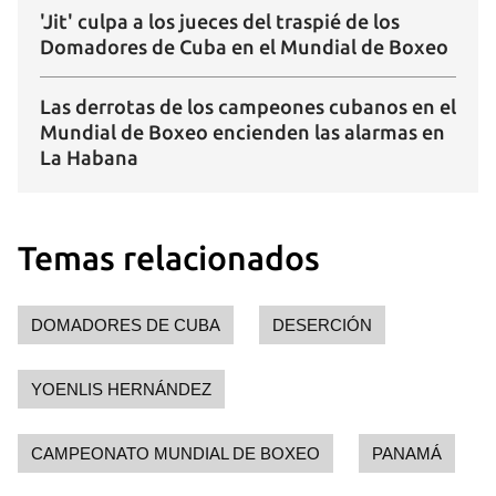
'Jit' culpa a los jueces del traspié de los
Domadores de Cuba en el Mundial de Boxeo
Las derrotas de los campeones cubanos en el
Guardar como favorito
Mundial de Boxeo encienden las alarmas en
Para poder guardar como favorito, primero has de
La Habana
iniciar sesión con tu cuenta de 14ymedio.
INICIAR SESIÓN
CANCELAR
Temas relacionados
DOMADORES DE CUBA
DESERCIÓN
YOENLIS HERNÁNDEZ
CAMPEONATO MUNDIAL DE BOXEO
PANAMÁ