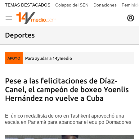
common.go-to-content
TEMAS DESTACADOS
Colapso del SEN
Donaciones
Feminici
Navegación
Deportes
Para ayudar a 14ymedio
APOYO
Pese a las felicitaciones de Díaz-
Canel, el campeón de boxeo Yoenlis
Hernández no vuelve a Cuba
El único medallista de oro en Tashkent aprovechó una
escala en Panamá para abandonar el equipo Domadores