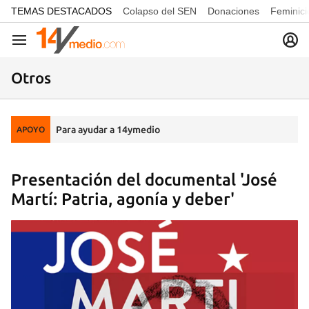
common.go-to-content
TEMAS DESTACADOS
Colapso del SEN
Donaciones
Feminici
Navegación
Otros
Para ayudar a 14ymedio
APOYO
Presentación del documental 'José
Martí: Patria, agonía y deber'