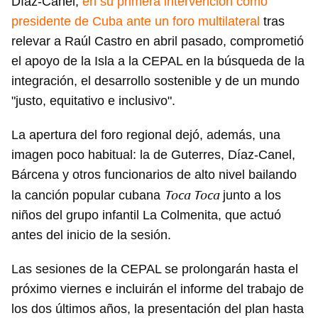
Díaz-Canel,
en su primera intervención como
presidente de Cuba ante un foro multilateral
tras
relevar a Raúl Castro en abril pasado, comprometió
el apoyo de la Isla a la CEPAL en la búsqueda de la
integración, el desarrollo sostenible y de un mundo
Guardar como favorito
"justo, equitativo e inclusivo".
Para poder guardar como favorito, primero has de
iniciar sesión con tu cuenta de 14ymedio.
La apertura del foro regional dejó, además, una
imagen poco habitual: la de Guterres, Díaz-Canel,
INICIAR SESIÓN
CANCELAR
Bárcena y otros funcionarios de alto nivel bailando
Toca Toca
la canción popular cubana
junto a los
niños del grupo infantil La Colmenita, que actuó
antes del inicio de la sesión.
Las sesiones de la CEPAL se prolongarán hasta el
próximo viernes e incluirán el informe del trabajo de
los dos últimos años, la presentación del plan hasta