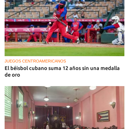
NICARAGUA
EE UU propone a la OEA convocar a los
cancilleres para "tomar medidas" contra las
decisiones de Ortega
JUEGOS CENTROAMERICANOS
El béisbol cubano suma 12 años sin una medalla
de oro