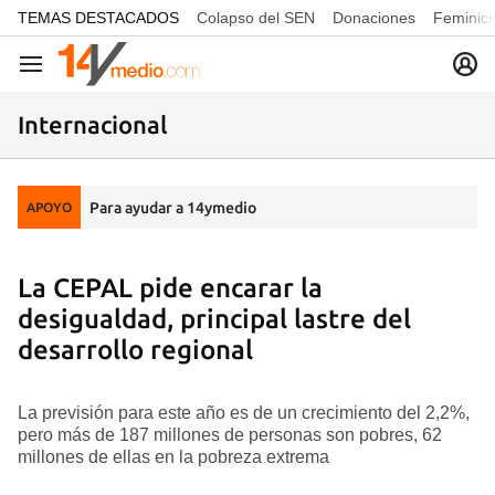
common.go-to-content
TEMAS DESTACADOS
Colapso del SEN
Donaciones
Feminici
Navegación
Internacional
Para ayudar a 14ymedio
APOYO
La CEPAL pide encarar la
desigualdad, principal lastre del
desarrollo regional
La previsión para este año es de un crecimiento del 2,2%,
pero más de 187 millones de personas son pobres, 62
millones de ellas en la pobreza extrema