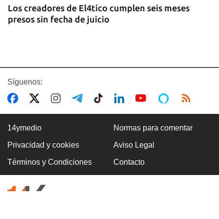
Los creadores de El4tico cumplen seis meses
presos sin fecha de juicio
Síguenos:
14ymedio
Normas para comentar
Privacidad y cookies
Aviso Legal
BANCARIZACIÓN
Términos y Condiciones
Contacto
La ausencia de un mercado de divisas operativo
explica la escasez de efectivo en moneda
nacional