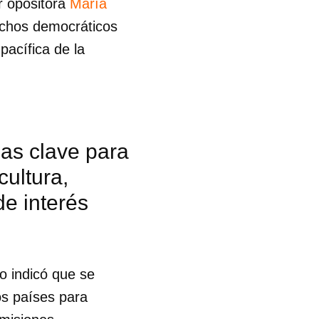
r opositora
María
echos democráticos
pacífica de la
as clave para
cultura,
de interés
o indicó que se
os países para
 tu