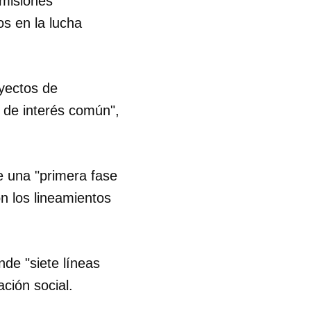
"misiones
s en la lucha
R
yectos de
s de interés común",
e una "primera fase
on los lineamientos
de "siete líneas
ción social.