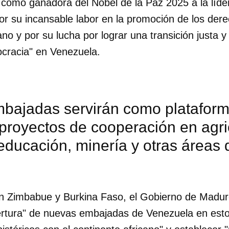
 como ganadora del Nobel de la Paz 2025 a la líde
or su incansable labor en la promoción de los der
no y por su lucha por lograr una transición justa y 
ocracia" en Venezuela.
mbajadas servirán como plataform
proyectos de cooperación en agri
educación, minería y otras áreas 
dar como favorito
on Zimbabue y Burkina Faso, el Gobierno de Madur
ertura" de nuevas embajadas de Venezuela en est
 poder guardar como favorito, primero has de iniciar sesión con
ta de 14ymedio.