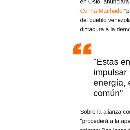
en Oslo, anunciara
Corina Machado
"p
del pueblo venezola
dictadura a la dem
"Estas e
impulsar 
energía, 
común"
Guar
Sobre la alianza c
"procederá a la ap
Para
cuen