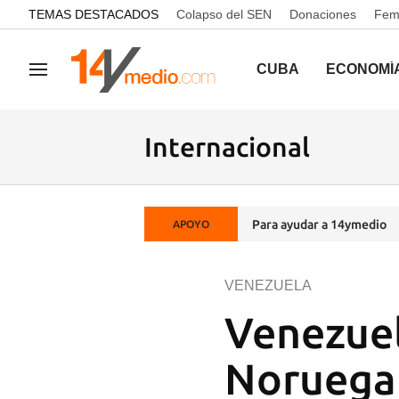
common.go-to-content
TEMAS DESTACADOS
Colapso del SEN
Donaciones
Femi
CUBA
ECONOMÍ
Navegación
Internacional
Para ayudar a 14ymedio
APOYO
VENEZUELA
Venezuel
Noruega 