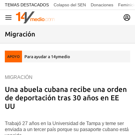
common.go-to-content
TEMAS DESTACADOS
Colapso del SEN
Donaciones
Feminici
Navegación
Migración
Para ayudar a 14ymedio
APOYO
MIGRACIÓN
Una abuela cubana recibe una orden
de deportación tras 30 años en EE
UU
Trabajó 27 años en la Universidad de Tampa y teme ser
enviada a un tercer país porque su pasaporte cubano está