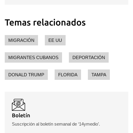
Temas relacionados
MIGRACIÓN
EE UU
MIGRANTES CUBANOS
DEPORTACIÓN
DONALD TRUMP
FLORIDA
TAMPA
Guardar como favorito
Para poder guardar como favorito, primero has de
iniciar sesión con tu cuenta de 14ymedio.
INICIAR SESIÓN
CANCELAR
Boletín
Suscripción al boletín semanal de ‘14ymedio’.