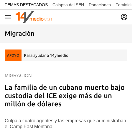
common.go-to-content
TEMAS DESTACADOS
Colapso del SEN
Donaciones
Feminici
Navegación
Migración
Para ayudar a 14ymedio
APOYO
MIGRACIÓN
La familia de un cubano muerto bajo
custodia del ICE exige más de un
millón de dólares
Culpa a cuatro agentes y las empresas que administraban
el Camp East Montana