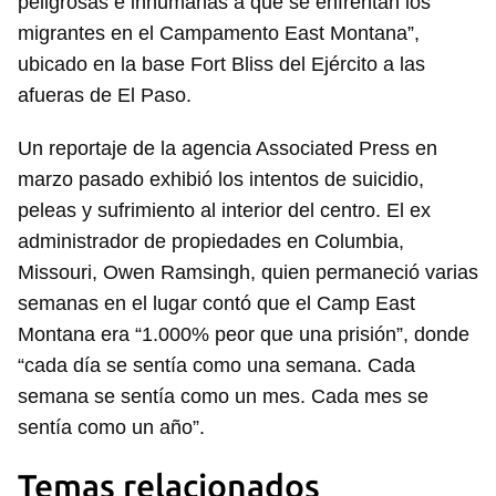
peligrosas e inhumanas a que se enfrentan los
migrantes en el Campamento East Montana”,
ubicado en la base Fort Bliss del Ejército a las
afueras de El Paso.
Un reportaje de la agencia Associated Press en
marzo pasado exhibió los intentos de suicidio,
peleas y sufrimiento al interior del centro. El ex
administrador de propiedades en Columbia,
Missouri, Owen Ramsingh, quien permaneció varias
Guardar como favorito
semanas en el lugar contó que el Camp East
Para poder guardar como favorito, primero has de
Montana era “1.000% peor que una prisión”, donde
iniciar sesión con tu cuenta de 14ymedio.
“cada día se sentía como una semana. Cada
semana se sentía como un mes. Cada mes se
INICIAR SESIÓN
CANCELAR
sentía como un año”.
Temas relacionados