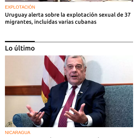
EXPLOTACIÓN
Uruguay alerta sobre la explotación sexual de 37
migrantes, incluidas varias cubanas
Lo último
MIAMI
Ratificada la condena a muerte para el cubano
Rafael Andrés por el asesinato de una camarera
en 2005
NICARAGUA