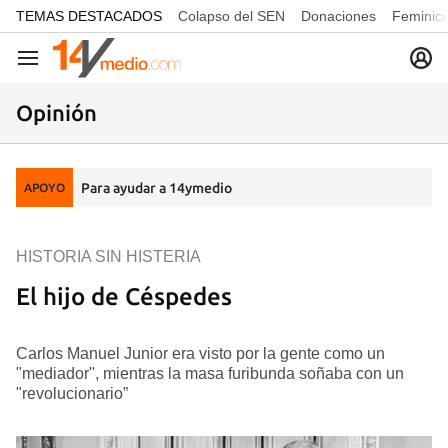
common.go-to-content
TEMAS DESTACADOS
Colapso del SEN
Donaciones
Feminici
Navegación
Opinión
Para ayudar a 14ymedio
APOYO
HISTORIA SIN HISTERIA
El hijo de Céspedes
Carlos Manuel Junior era visto por la gente como un
"mediador", mientras la masa furibunda soñaba con un
"revolucionario”