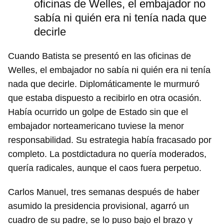
oficinas de Welles, el embajador no
sabía ni quién era ni tenía nada que
decirle
Guardar como favorito
Cuando Batista se presentó en las oficinas de
Para poder guardar como favorito, primero has de
iniciar sesión con tu cuenta de 14ymedio.
Welles, el embajador no sabía ni quién era ni tenía
nada que decirle. Diplomáticamente le murmuró
INICIAR SESIÓN
CANCELAR
que estaba dispuesto a recibirlo en otra ocasión.
Había ocurrido un golpe de Estado sin que el
embajador norteamericano tuviese la menor
responsabilidad. Su estrategia había fracasado por
completo. La postdictadura no quería moderados,
quería radicales, aunque el caos fuera perpetuo.
Carlos Manuel, tres semanas después de haber
asumido la presidencia provisional, agarró un
cuadro de su padre, se lo puso bajo el brazo y