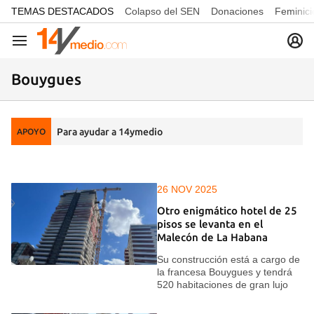
common.go-to-content
TEMAS DESTACADOS
Colapso del SEN
Donaciones
Feminici
Navegación
Bouygues
Para ayudar a 14ymedio
APOYO
26 NOV 2025
Otro enigmático hotel de 25
pisos se levanta en el
Malecón de La Habana
Su construcción está a cargo de
la francesa Bouygues y tendrá
520 habitaciones de gran lujo