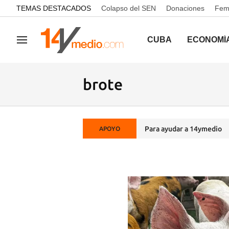
common.go-to-content
TEMAS DESTACADOS
Colapso del SEN
Donaciones
Femi
CUBA
ECONOMÍ
Navegación
brote
Para ayudar a 14ymedio
APOYO