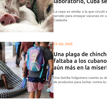
laboratorio, Cuba s
La cepa es similar a la que circuló
servido para ensayar vacunas en un
Cataluña
23 JUL 2025
Una plaga de chinche
faltaba a los cubano
aún más en la miser
Una familia holguinera cuenta su d
de productos para luchar contra la 