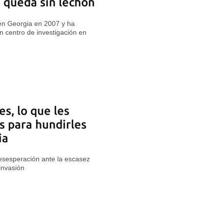
e queda sin lechón
 en Georgia en 2007 y ha
 centro de investigación en
s, lo que les
s para hundirles
ia
esesperación ante la escasez
invasión