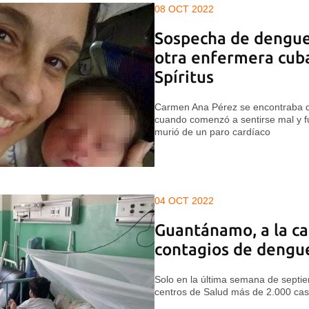
08 OCT 2022
Sospecha de dengue
otra enfermera cuba
Spíritus
Carmen Ana Pérez se encontraba d
cuando comenzó a sentirse mal y fu
murió de un paro cardíaco
04 OCT 2022
Guantánamo, a la ca
contagios de dengu
Solo en la última semana de septie
centros de Salud más de 2.000 caso