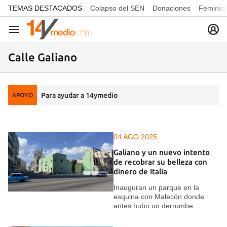
common.go-to-content
TEMAS DESTACADOS
Colapso del SEN
Donaciones
Feminici
Navegación
Calle Galiano
Para ayudar a 14ymedio
APOYO
04 AGO 2025
Galiano y un nuevo intento
de recobrar su belleza con
dinero de Italia
Inauguran un parque en la
esquina con Malecón donde
antes hubo un derrumbe