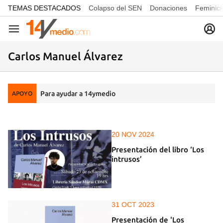
common.go-to-content
TEMAS DESTACADOS
Colapso del SEN
Donaciones
Feminici
Navegación
Carlos Manuel Álvarez
Para ayudar a 14ymedio
APOYO
20 NOV 2024
Presentación del libro ‘Los
intrusos’
31 OCT 2023
Presentación de 'Los