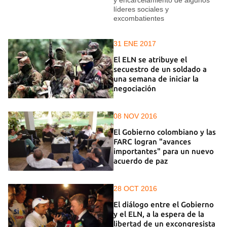
y encarcelamiento de algunos
líderes sociales y
excombatientes
31 ENE 2017
El ELN se atribuye el
secuestro de un soldado a
una semana de iniciar la
negociación
08 NOV 2016
El Gobierno colombiano y las
FARC logran "avances
importantes" para un nuevo
acuerdo de paz
28 OCT 2016
El diálogo entre el Gobierno
y el ELN, a la espera de la
libertad de un excongresista