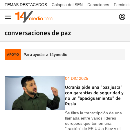
common.go-to-content
TEMAS DESTACADOS
Colapso del SEN
Donaciones
Feminici
Navegación
conversaciones de paz
Para ayudar a 14ymedio
APOYO
04 DIC 2025
Ucrania pide una "paz justa"
con garantías de seguridad y
no un "apaciguamiento" de
Rusia
Se filtra la transcripción de una
llamada entre varios líderes
europeos que temen una
"traición" de EE UU a Kiev y el