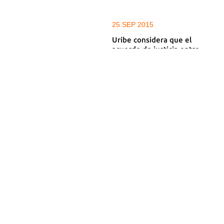
25 SEP 2015
Uribe considera que el
acuerdo de justicia entre
Gobierno y FARC promueve
impunidad
23 SEP 2015
Santos y el líder de las FARC
anunciarán juntos un acuerdo
en justicia transicional
15 SEP 2015
El Vaticano "no espera" que
haya una reunión del papa
con los negociadores