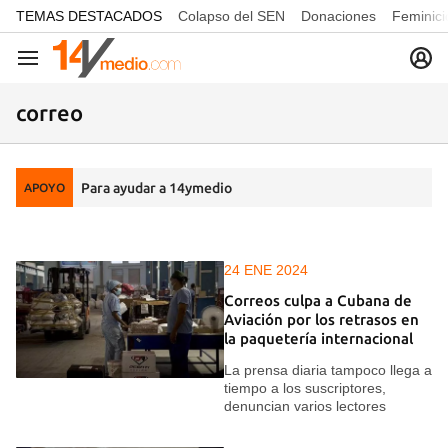
common.go-to-content
TEMAS DESTACADOS
Colapso del SEN
Donaciones
Feminici
Navegación
correo
Para ayudar a 14ymedio
APOYO
24 ENE 2024
Correos culpa a Cubana de
Aviación por los retrasos en
la paquetería internacional
La prensa diaria tampoco llega a
tiempo a los suscriptores,
denuncian varios lectores