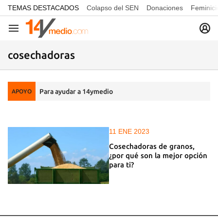
common.go-to-content
TEMAS DESTACADOS
Colapso del SEN
Donaciones
Feminici
Navegación
cosechadoras
Para ayudar a 14ymedio
APOYO
11 ENE 2023
Cosechadoras de granos,
¿por qué son la mejor opción
para ti?