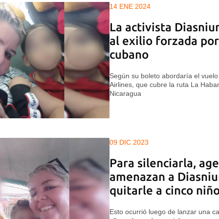
14 ENE 2024
La activista Diasniu
al exilio forzada po
cubano
Según su boleto abordaría el vuelo
Airlines, que cubre la ruta La Hab
Nicaragua
09 DIC 2023
Para silenciarla, a
amenazan a Diasniu
quitarle a cinco niñ
Esto ocurrió luego de lanzar una 