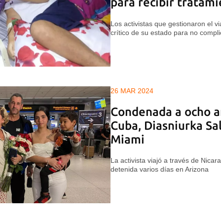
para recibir tratam
Los activistas que gestionaron el v
crítico de su estado para no compli
26 MAR 2024
Condenada a ocho añ
Cuba, Diasniurka Sa
Miami
La activista viajó a través de Nica
detenida varios días en Arizona