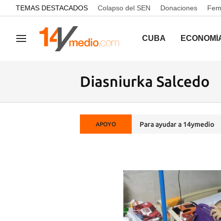
common.go-to-content
TEMAS DESTACADOS
Colapso del SEN
Donaciones
Femi
CUBA
ECONOMÍ
Navegación
Diasniurka Salcedo
Para ayudar a 14ymedio
APOYO