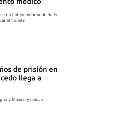
iento médico
iaje no habían informado de lo
car el trámite
os de prisión en
lcedo llega a
ragua y México y estuvo