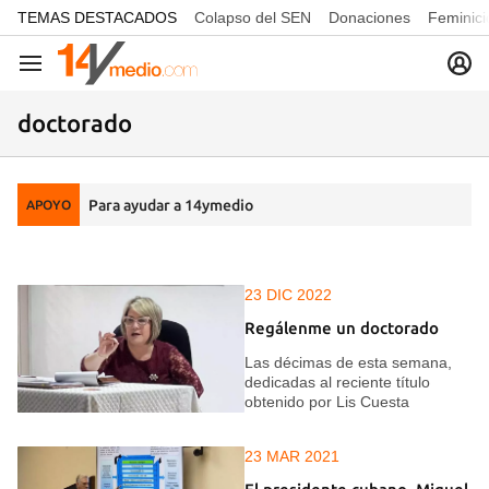
common.go-to-content
TEMAS DESTACADOS
Colapso del SEN
Donaciones
Feminici
Navegación
doctorado
Para ayudar a 14ymedio
APOYO
23 DIC 2022
Regálenme un doctorado
Las décimas de esta semana,
dedicadas al reciente título
obtenido por Lis Cuesta
23 MAR 2021