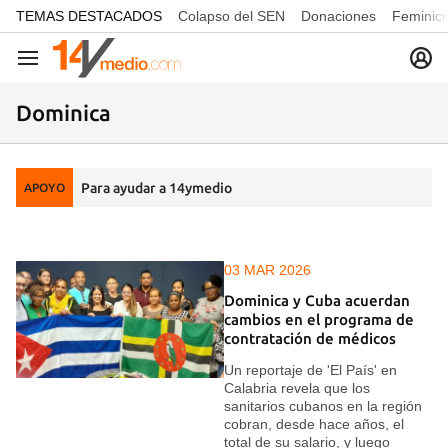
common.go-to-content
TEMAS DESTACADOS
Colapso del SEN
Donaciones
Feminici
Navegación
Dominica
Para ayudar a 14ymedio
APOYO
03 MAR 2026
Dominica y Cuba acuerdan
cambios en el programa de
contratación de médicos
Un reportaje de 'El País' en
Calabria revela que los
sanitarios cubanos en la región
cobran, desde hace años, el
total de su salario, y luego