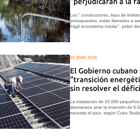
“perjudicarán a la f
Los “ constructores, lejos de limita
presupuestos, están llamados a ser
frágil ecosistema insular”, piden de
25 MAR 2026
El Gobierno cubano 
"transición energéti
sin resolver el défic
La instalación de 15.000 pequeños 
desmerece ante la inversión de 6.6
necesita el país, según Cuba Stud