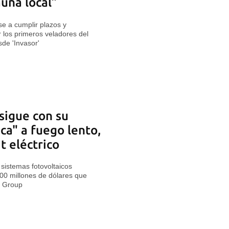
auna local”
rse a cumplir plazos y
 los primeros veladores del
sde 'Invasor'
sigue con su
ca" a fuego lento,
it eléctrico
sistemas fotovoltaicos
00 millones de dólares que
y Group