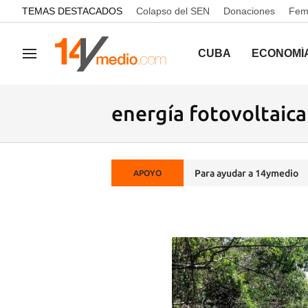
common.go-to-content
TEMAS DESTACADOS
Colapso del SEN
Donaciones
Femi
CUBA
ECONOMÍ
Navegación
energía fotovoltaica
Para ayudar a 14ymedio
APOYO