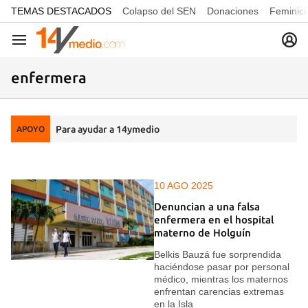
common.go-to-content
TEMAS DESTACADOS
Colapso del SEN
Donaciones
Feminici
Navegación
enfermera
Para ayudar a 14ymedio
APOYO
10 AGO 2025
Denuncian a una falsa
enfermera en el hospital
materno de Holguín
Belkis Bauzá fue sorprendida
haciéndose pasar por personal
médico, mientras los maternos
enfrentan carencias extremas
en la Isla