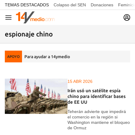
common.go-to-content
TEMAS DESTACADOS
Colapso del SEN
Donaciones
Feminici
Navegación
espionaje chino
Para ayudar a 14ymedio
APOYO
15 ABR 2026
Irán usó un satélite espía
chino para identificar bases
de EE UU
Teherán advierte que impedirá
el comercio en la región si
Washington mantiene el bloqueo
de Ormuz