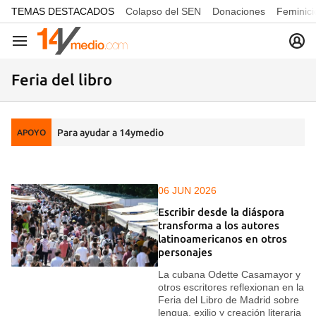
common.go-to-content
TEMAS DESTACADOS
Colapso del SEN
Donaciones
Feminici
Navegación
Feria del libro
Para ayudar a 14ymedio
APOYO
06 JUN 2026
Escribir desde la diáspora
transforma a los autores
latinoamericanos en otros
personajes
La cubana Odette Casamayor y
otros escritores reflexionan en la
Feria del Libro de Madrid sobre
lengua, exilio y creación literaria