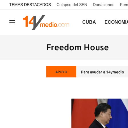
common.go-to-content
TEMAS DESTACADOS
Colapso del SEN
Donaciones
Femi
CUBA
ECONOMÍ
Navegación
Freedom House
Para ayudar a 14ymedio
APOYO