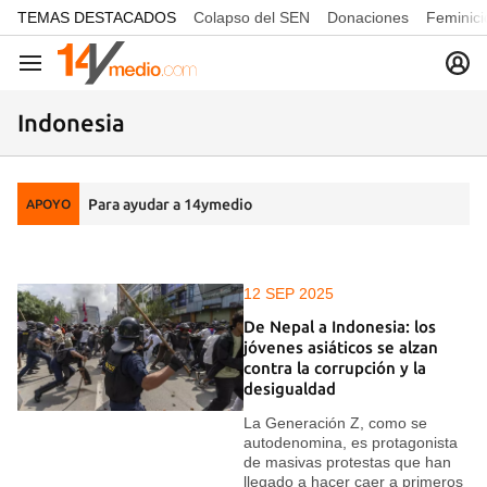
common.go-to-content
TEMAS DESTACADOS
Colapso del SEN
Donaciones
Feminici
Navegación
Indonesia
Para ayudar a 14ymedio
APOYO
12 SEP 2025
De Nepal a Indonesia: los
jóvenes asiáticos se alzan
contra la corrupción y la
desigualdad
La Generación Z, como se
autodenomina, es protagonista
de masivas protestas que han
llegado a hacer caer a primeros