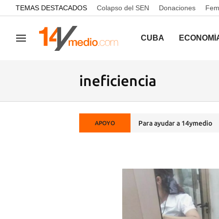
common.go-to-content
TEMAS DESTACADOS
Colapso del SEN
Donaciones
Femi
CUBA
ECONOMÍ
Navegación
ineficiencia
Para ayudar a 14ymedio
APOYO