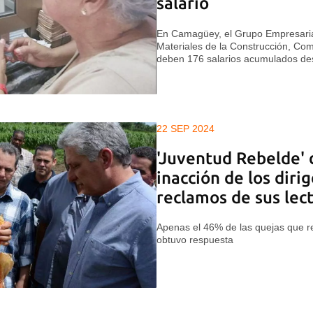
salario
En Camagüey, el Grupo Empresarial
Materiales de la Construcción, Com
deben 176 salarios acumulados d
22 SEP 2024
'Juventud Rebelde' 
inacción de los diri
reclamos de sus lec
Apenas el 46% de las quejas que re
obtuvo respuesta