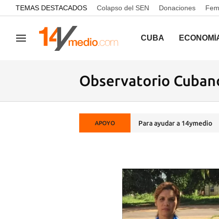
common.go-to-content
TEMAS DESTACADOS
Colapso del SEN
Donaciones
Femi
CUBA
ECONOMÍ
Navegación
Observatorio Cuba
Para ayudar a 14ymedio
APOYO