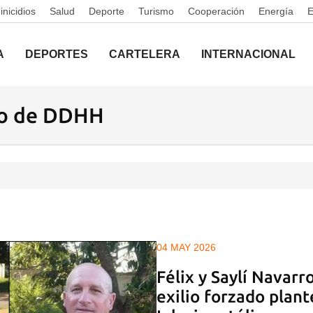
nicidios
Salud
Deporte
Turismo
Cooperación
Energía
A
DEPORTES
CARTELERA
INTERNACIONAL
no de DDHH
04 MAY 2026
Félix y Saylí Navarr
exilio forzado plant