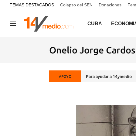
common.go-to-content
TEMAS DESTACADOS
Colapso del SEN
Donaciones
Femi
CUBA
ECONOMÍ
Navegación
Onelio Jorge Cardo
Para ayudar a 14ymedio
APOYO