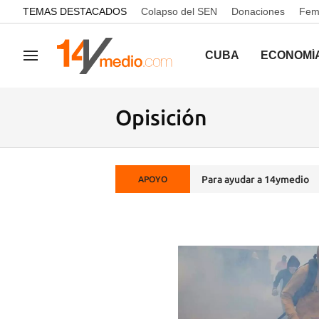
common.go-to-content
TEMAS DESTACADOS
Colapso del SEN
Donaciones
Femi
CUBA
ECONOMÍ
Navegación
Opisición
Para ayudar a 14ymedio
APOYO