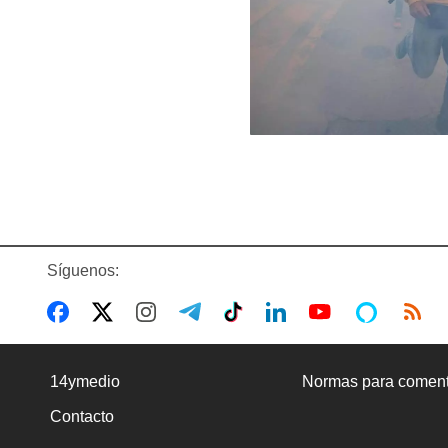
Síguenos:
14ymedio
Normas para coment
Contacto