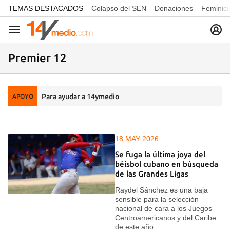
common.go-to-content
TEMAS DESTACADOS
Colapso del SEN
Donaciones
Feminici
Navegación
Premier 12
Para ayudar a 14ymedio
APOYO
18 MAY 2026
Se fuga la última joya del
béisbol cubano en búsqueda
de las Grandes Ligas
Raydel Sánchez es una baja
sensible para la selección
nacional de cara a los Juegos
Centroamericanos y del Caribe
de este año