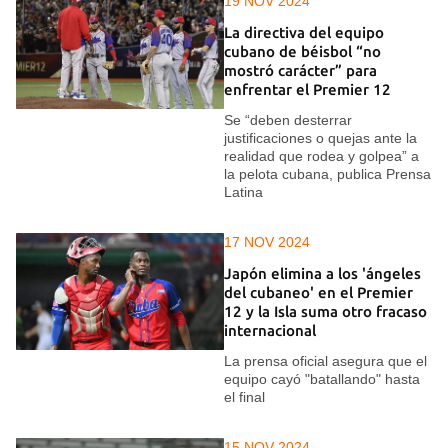
19 NOV 2024
La directiva del equipo
cubano de béisbol “no
mostró carácter” para
enfrentar el Premier 12
Se “deben desterrar
justificaciones o quejas ante la
realidad que rodea y golpea” a
la pelota cubana, publica Prensa
Latina
17 NOV 2024
Japón elimina a los 'ángeles
del cubaneo' en el Premier
12 y la Isla suma otro fracaso
internacional
La prensa oficial asegura que el
equipo cayó "batallando" hasta
el final
15 NOV 2024