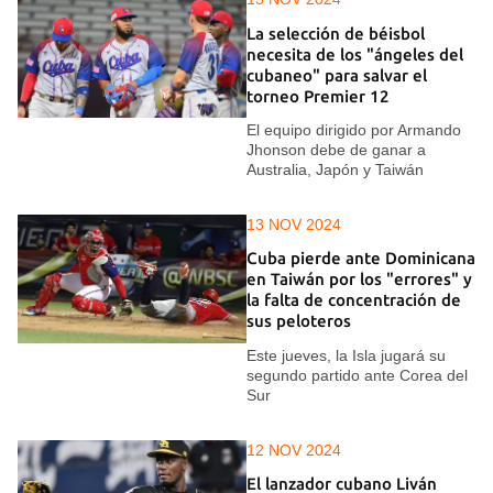
La selección de béisbol
necesita de los "ángeles del
cubaneo" para salvar el
torneo Premier 12
El equipo dirigido por Armando
Jhonson debe de ganar a
Australia, Japón y Taiwán
13 NOV 2024
Cuba pierde ante Dominicana
en Taiwán por los "errores" y
la falta de concentración de
sus peloteros
Este jueves, la Isla jugará su
segundo partido ante Corea del
Sur
12 NOV 2024
El lanzador cubano Liván