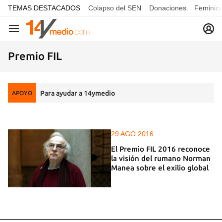
common.go-to-content
TEMAS DESTACADOS
Colapso del SEN
Donaciones
Feminici
Navegación
Premio FIL
Para ayudar a 14ymedio
APOYO
29 AGO 2016
El Premio FIL 2016 reconoce
la visión del rumano Norman
Manea sobre el exilio global