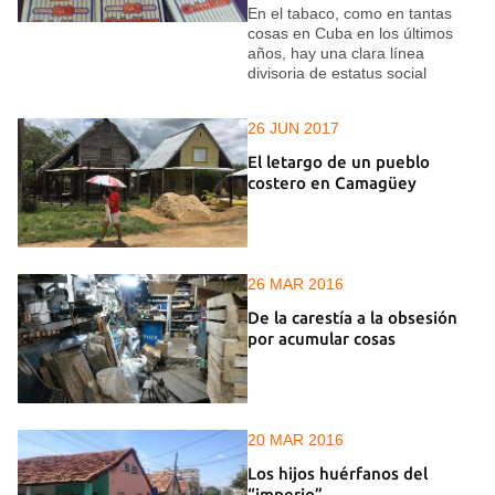
En el tabaco, como en tantas
cosas en Cuba en los últimos
años, hay una clara línea
divisoria de estatus social
26 JUN 2017
El letargo de un pueblo
costero en Camagüey
26 MAR 2016
De la carestía a la obsesión
por acumular cosas
20 MAR 2016
Los hijos huérfanos del
“imperio”