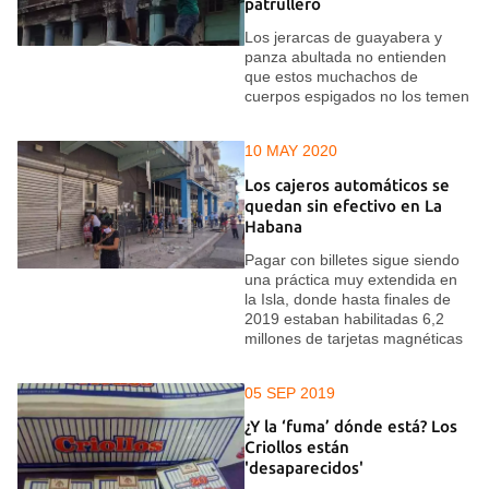
patrullero
Los jerarcas de guayabera y
panza abultada no entienden
que estos muchachos de
cuerpos espigados no los temen
10 MAY 2020
Los cajeros automáticos se
quedan sin efectivo en La
Habana
Pagar con billetes sigue siendo
una práctica muy extendida en
la Isla, donde hasta finales de
2019 estaban habilitadas 6,2
millones de tarjetas magnéticas
05 SEP 2019
¿Y la ‘fuma’ dónde está? Los
Criollos están
'desaparecidos'