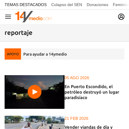
common.go-to-content
TEMAS DESTACADOS
Colapso del SEN
Donaciones
Feminici
Navegación
reportaje
Para ayudar a 14ymedio
APOYO
05 AGO 2026
En Puerto Escondido, el
petróleo destruyó un lugar
paradisíaco
21 FEB 2026
Vender viandas de día y