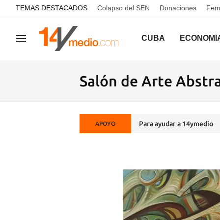
common.go-to-content
TEMAS DESTACADOS
Colapso del SEN
Donaciones
Femi
CUBA
ECONOMÍ
Navegación
Salón de Arte Abstr
Para ayudar a 14ymedio
APOYO