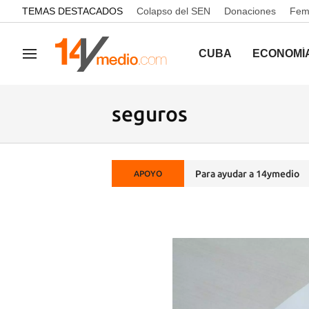
common.go-to-content
TEMAS DESTACADOS
Colapso del SEN
Donaciones
Femi
CUBA
ECONOMÍ
Navegación
seguros
Para ayudar a 14ymedio
APOYO