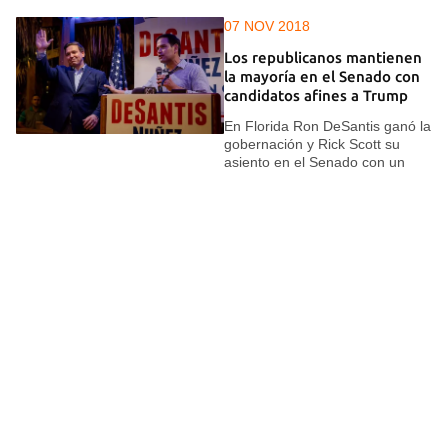
07 NOV 2018
Los republicanos mantienen
la mayoría en el Senado con
candidatos afines a Trump
En Florida Ron DeSantis ganó la
gobernación y Rick Scott su
asiento en el Senado con un
estrechísimo margen de 56.000
votos
07 NOV 2018
Los demócratas se hacen con
la Cámara Baja de EE UU y
frenan a Trump
Nancy Pelosi aseguró que
"mañana será un nuevo día"
para el país e insistió en que
servirá para poner fin a la
división que vive EE UU