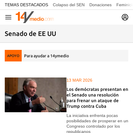
common.go-to-content
TEMAS DESTACADOS
Colapso del SEN
Donaciones
Feminici
Navegación
Senado de EE UU
Para ayudar a 14ymedio
APOYO
13 MAR 2026
Los demócratas presentan en
el Senado una resolución
para frenar un ataque de
Trump contra Cuba
La iniciativa enfrenta pocas
posibilidades de prosperar en un
Congreso controlado por los
republicanos