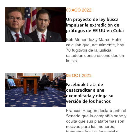
03 AGO 2022
Un proyecto de ley busca
impulsar la extradición de
prófugos de EE UU en Cuba
Bob Menéndez y Marco Rubio
calculan que, actualmente, hay
70 fugitivos de la justicia
estadounidense escondidos en
la Isla
06 OCT 2021
Facebook trata de
desacreditar a una
exempleada y niega su
versión de los hechos
Frances Haugen declara ante el
Senado que la compañía sabe y
oculta que sus plataformas son
nocivas para los menores,
fomentan la división social y