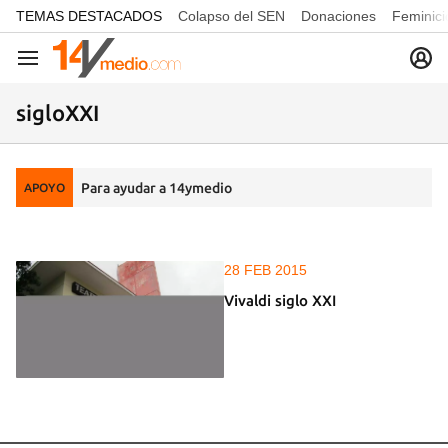
common.go-to-content
TEMAS DESTACADOS
Colapso del SEN
Donaciones
Feminici
Navegación
sigloXXI
Para ayudar a 14ymedio
APOYO
28 FEB 2015
Vivaldi siglo XXI