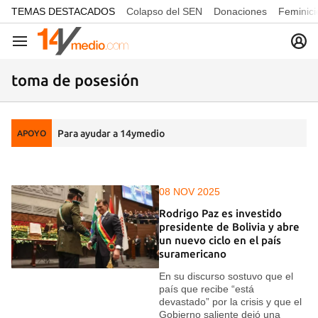
common.go-to-content
TEMAS DESTACADOS
Colapso del SEN
Donaciones
Feminici
Navegación
toma de posesión
Para ayudar a 14ymedio
APOYO
08 NOV 2025
Rodrigo Paz es investido
presidente de Bolivia y abre
un nuevo ciclo en el país
suramericano
En su discurso sostuvo que el
país que recibe “está
devastado” por la crisis y que el
Gobierno saliente dejó una