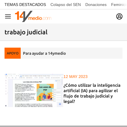
common.go-to-content
TEMAS DESTACADOS
Colapso del SEN
Donaciones
Feminici
Navegación
trabajo judicial
Para ayudar a 14ymedio
APOYO
12 MAY 2023
¿Cómo utilizar la inteligencia
artificial (IA) para agilizar el
flujo de trabajo judicial y
legal?