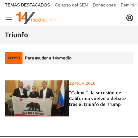
common.go-to-content
TEMAS DESTACADOS
Colapso del SEN
Donaciones
Feminici
Navegación
Triunfo
Para ayudar a 14ymedio
APOYO
12 NOV 2016
"Calexit", la secesión de
California vuelve a debate
tras el triunfo de Trump