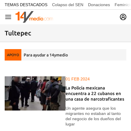
common.go-to-content
TEMAS DESTACADOS
Colapso del SEN
Donaciones
Feminici
Navegación
Tultepec
Para ayudar a 14ymedio
APOYO
01 FEB 2024
La Policía mexicana
encuentra a 22 cubanos en
una casa de narcotraficantes
Un agente asegura que los
migrantes no estaban al tanto
del negocio de los dueños del
lugar