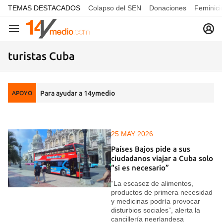
common.go-to-content
TEMAS DESTACADOS
Colapso del SEN
Donaciones
Feminici
Navegación
turistas Cuba
Para ayudar a 14ymedio
APOYO
25 MAY 2026
Países Bajos pide a sus
ciudadanos viajar a Cuba solo
“si es necesario”
“La escasez de alimentos,
productos de primera necesidad
y medicinas podría provocar
disturbios sociales”, alerta la
cancillería neerlandesa