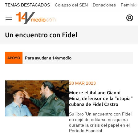
common.go-to-content
TEMAS DESTACADOS
Colapso del SEN
Donaciones
Feminici
Navegación
Un encuentro con Fidel
Para ayudar a 14ymedio
APOYO
28 MAR 2023
Muere el italiano Gianni
Minà, defensor de la "utopía"
cubana de Fidel Castro
Su libro 'Un encuentro con Fidel'
no dejó de editarse ni siquiera
durante la crisis del papel en el
Período Especial