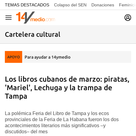
common.go-to-content
TEMAS DESTACADOS
Colapso del SEN
Donaciones
Feminici
Navegación
Cartelera cultural
Para ayudar a 14ymedio
APOYO
Los libros cubanos de marzo: piratas,
'Mariel', Lechuga y la trampa de
Tampa
La polémica Feria del Libro de Tampa y los ecos
provinciales de la Feria de La Habana fueron los dos
acontecimientos literarios más significativos –y
discutidos– del mes