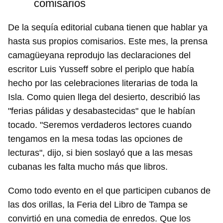
comisarios
De la sequía editorial cubana tienen que hablar ya
Guardar como favorito
hasta sus propios comisarios. Este mes, la prensa
Para poder guardar como favorito, primero has de
camagüeyana reprodujo las declaraciones del
iniciar sesión con tu cuenta de 14ymedio.
escritor Luis Yusseff sobre el periplo que había
hecho por las celebraciones literarias de toda la
INICIAR SESIÓN
CANCELAR
Isla. Como quien llega del desierto, describió las
"ferias pálidas y desabastecidas" que le habían
tocado. "Seremos verdaderos lectores cuando
tengamos en la mesa todas las opciones de
lecturas", dijo, si bien soslayó que a las mesas
cubanas les falta mucho más que libros.
Como todo evento en el que participen cubanos de
las dos orillas, la Feria del Libro de Tampa se
convirtió en una comedia de enredos. Que los